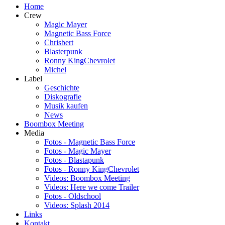
Home
Crew
Magic Mayer
Magnetic Bass Force
Chrisbert
Blasterpunk
Ronny KingChevrolet
Michel
Label
Geschichte
Diskografie
Musik kaufen
News
Boombox Meeting
Media
Fotos - Magnetic Bass Force
Fotos - Magic Mayer
Fotos - Blastapunk
Fotos - Ronny KingChevrolet
Videos: Boombox Meeting
Videos: Here we come Trailer
Fotos - Oldschool
Videos: Splash 2014
Links
Kontakt